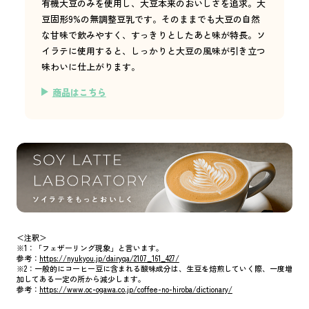
有機大豆のみを使用し、大豆本来のおいしさを追求。大
豆固形9%の無調整豆乳です。そのままでも大豆の自然
な甘味で飲みやすく、すっきりとしたあと味が特長。ソ
イラテに使用すると、しっかりと大豆の風味が引き立つ
味わいに仕上がります。
商品はこちら
＜注釈＞
※1：「フェザーリング現象」と言います。
参考：
https://nyukyou.jp/dairyqa/2107_161_427/
※2：一般的にコーヒー豆に含まれる酸味成分は、生豆を焙煎していく際、一度増
加してある一定の所から減少します。
参考：
https://www.oc-ogawa.co.jp/coffee-no-hiroba/dictionary/