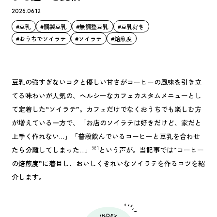
2026.06.12
#豆乳
#調製豆乳
#無調整豆乳
#豆乳好き
#おうちでソイラテ
#ソイラテ
#焙煎度
豆乳の強すぎないコクと優しい甘さがコーヒーの風味を引き立
てる味わいが人気の、ヘルシーなカフェカスタムメニューとし
て定着した“ソイラテ”。カフェだけでなくおうちでも楽しむ方
が増えている一方で、「お店のソイラテは好きだけど、家だと
上手く作れない…」「普段飲んでいるコーヒーと豆乳を合わせ
※1
たら分離してしまった…」
という声が。当記事では“コーヒー
の焙煎度”に着目し、おいしくきれいなソイラテを作るコツを紹
介します。