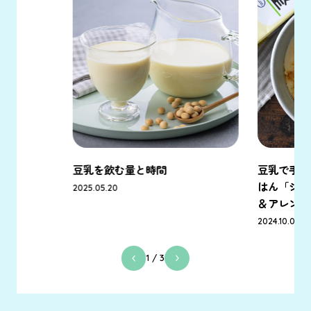
豆乳を飲む量と時間
豆乳で手軽
はん「シェ
2025.05.20
＆アレンジ
2024.10.04
1
/ 3