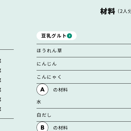
（
2人
豆乳グルト
ほうれん草
g
にんじん
g
こんにゃく
g
g
の材料
g
水
g
白だし
の材料