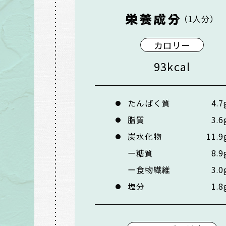
（1人分）
カロリー
93
kcal
たんぱく質
4.7
脂質
3.6
炭水化物
11.9
糖質
8.9
食物繊維
3.0
塩分
1.8