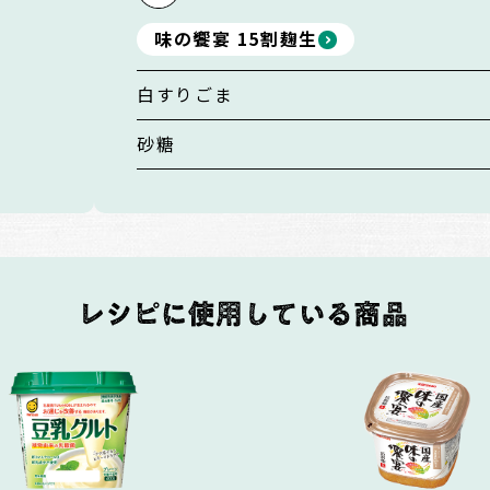
味の饗宴 15割麹生
白すりごま
砂糖