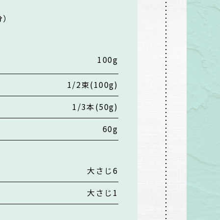
分
）
100g
1/2束(100g)
1/3本(50g)
60g
大さじ6
大さじ1