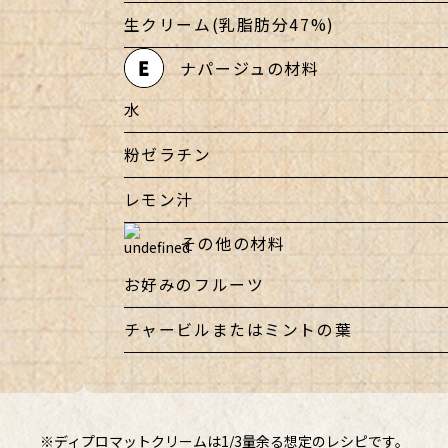
生クリーム(乳脂肪分47%)
ナパージュの材料
水
粉ゼラチン
レモン汁
その他の材料
お好みのフルーツ
チャービルまたはミントの葉
※ディプロマットクリームは1/3量余る想定のレシピです。