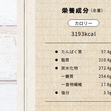
（全量）
カロリー
3193
kcal
たんぱく質
57.4
脂質
210.4
炭水化物
272.4
糖質
254.6
食物繊維
17.8
塩分
3.5