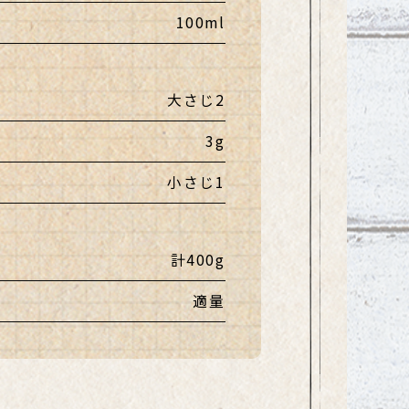
100ml
大さじ2
3g
小さじ1
計400g
適量