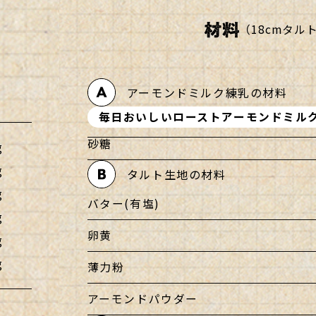
（
18cmタル
アーモンドミルク練乳の材料
毎日おいしいローストアーモンドミルク
砂糖
g
g
タルト生地の材料
g
バター(有塩)
g
卵黄
g
g
薄力粉
アーモンドパウダー