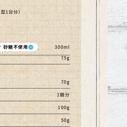
ト型1台分
）
 砂糖不使用
300ml
75g
70g
1個分
100g
50g