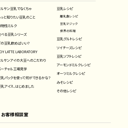
マルサン豆乳でなくちゃ
豆乳レシピ
離乳食レシピ
もっと知りたい豆乳のこと
豆乳マジック
植物性ミルク
世界の料理
食べる豆乳シリーズ
豆乳グルトレシピ
どの豆乳飲めばいい？
ソイチーズレシピ
OY LATTE LABORATORY
豆乳ソフトレシピ
マルサンアイの大豆へのこだわり
アーモンドミルクレシピ
バーチャル工場見学
オーツミルクレシピ
豆乳パックを使って何ができるかな？
みそレシピ
豆乳アイス、はじめました
その他レシピ
お客様相談室