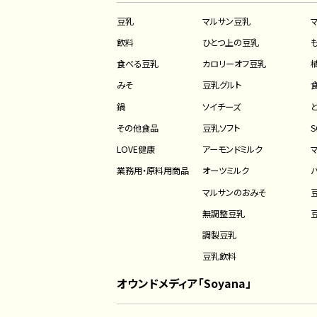
豆乳
マルサン豆乳
飲料
ひとつ上の豆乳
食べる豆乳
カロリーオフ豆乳
みそ
豆乳グルト
鍋
ソイチーズ
その他食品
豆乳ソフト
S
LOVE健康
アーモンドミルク
業務用・原料用商品
オーツミルク
マルサンのおみそ
無調整豆乳
調製豆乳
豆乳飲料
オウンドメディア「Soyana」