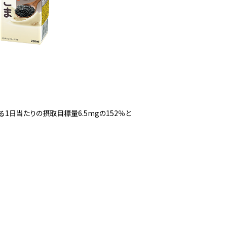
よる1日当たりの摂取目標量6.5mgの152％と