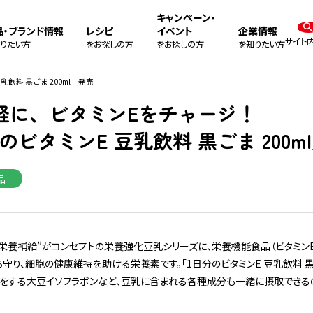
キャンペーン・
品・ブランド情報
レシピ
イベント
企業情報
サイト
りたい方
をお探しの方
をお探しの方
を知りたい方
乳飲料 黒ごま 200ml」発売
軽に、ビタミンEをチャージ！
ビタミンE 豆乳飲料 黒ごま 200m
品
栄養補給”がコンセプトの栄養強化豆乳シリーズに、栄養機能食品（ビタミンE
り、細胞の健康維持を助ける栄養素です。「1日分のビタミンE 豆乳飲料 黒ごま
をする大豆イソフラボンなど、豆乳に含まれる各種成分も一緒に摂取できる