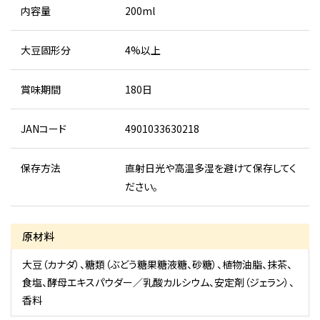
内容量
200ml
大豆固形分
4%以上
賞味期間
180日
JANコード
4901033630218
保存方法
直射日光や高温多湿を避けて保存してく
ださい。
原材料
大豆（カナダ）、糖類（ぶどう糖果糖液糖、砂糖）、植物油脂、抹茶、
食塩、酵母エキスパウダー／乳酸カルシウム、安定剤（ジェラン）、
香料