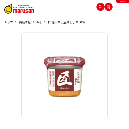
トップ
商品情報
みそ
匠 信州白仕込 蔵出し生 500g