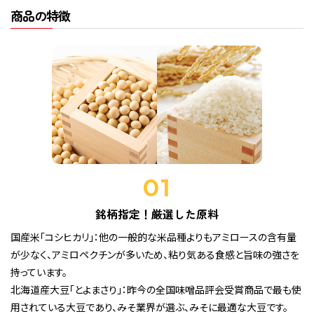
商品の特徴
01
銘柄指定！厳選した原料
国産米「コシヒカリ」：他の一般的な米品種よりもアミロースの含有量
が少なく、アミロペクチンが多いため、粘り気ある食感と旨味の強さを
持っています。
北海道産大豆「とよまさり」：昨今の全国味噌品評会受賞商品で最も使
用されている大豆であり、みそ業界が選ぶ、みそに最適な大豆です。