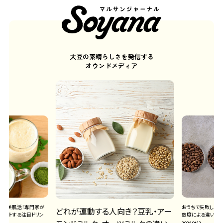
大豆の素晴らしさを発信する
オウンドメディア
人向き？豆乳・アーモ
混ぜるだけ！アーモ
おうちで失敗しないソイラテ作り｜
ーツミルクの違いとは？
「オーバーナイトオ