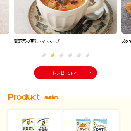
ズッキーニの豆乳グラタン
ズッ
レシピTOPヘ
P
r
o
d
u
c
t
商
品
情
報