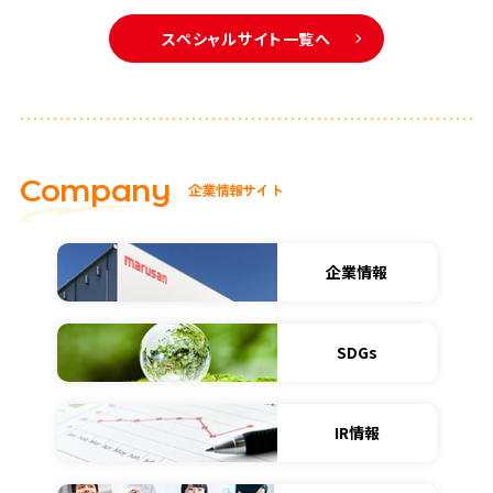
スペシャルサイト一覧へ
C
o
m
p
a
n
y
企
業
情
報
サ
イ
ト
企業情報
SDGs
IR情報