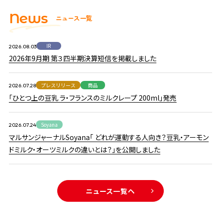
N
e
w
s
ニ
ュ
ー
ス
一
覧
2026.08.03
2026年9月期 第３四半期決算短信を掲載しました
プレスリリース
商品
2026.07.28
「ひとつ上の豆乳 ラ・フランスのミルクレープ 200ml」発売
Soyana
2026.07.24
マルサンジャーナルSoyana「 どれが運動する人向き？豆乳・アーモン
ドミルク・オーツミルクの違いとは？」を公開しました
ニュース一覧ヘ