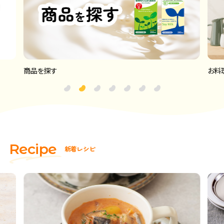
商品を探す
お料
R
e
c
i
p
e
新
着
レ
シ
ピ