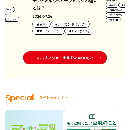
焙煎度による違いを比較
2026.05.25
ーモンドミルク
豆乳
アー
2026.06.12
たんぱく質
アーモンドミルク
オーバーナイトオ
豆乳
調製豆乳
ヘルシーレシピ
無調整豆乳
豆乳好き
おうちでソイラテ
ソイラテ
焙煎度
マルサンジャーナル
「Soyana」へ
S
p
e
c
i
a
l
ス
ペ
シ
ャ
ル
サ
イ
ト