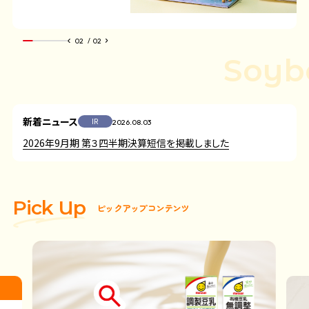
2
/
2
Soybe
新着ニュース
2026.08.03
2026年9月期 第３四半期決算短信を掲載しました
P
i
c
k
U
p
ピ
ッ
ク
ア
ッ
プ
コ
ン
テ
ン
ツ