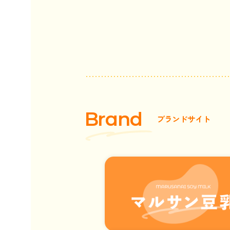
B
r
a
n
d
ブ
ラ
ン
ド
サ
イ
ト