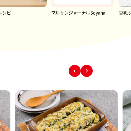
レシピ
マルサンジャーナルSoyana
豆乳