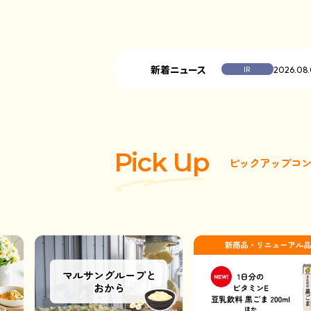
新着ニュース
2026.08
P
i
c
k
U
p
ピ
ッ
ク
ア
ッ
プ
コ