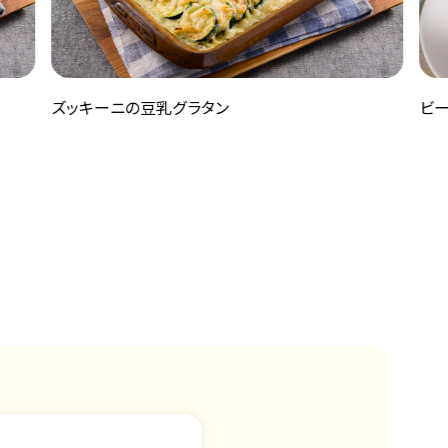
キーニの豆乳グラタン
ビーツと豆乳の