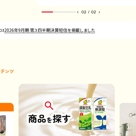
2
/
2
2026年9月期 第３四半期決算短信を掲載しました
.03
ン
テ
ン
ツ