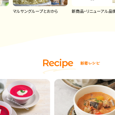
マルサングループとおから
新商品・リニューアル品
R
e
c
i
p
e
新
着
レ
シ
ピ