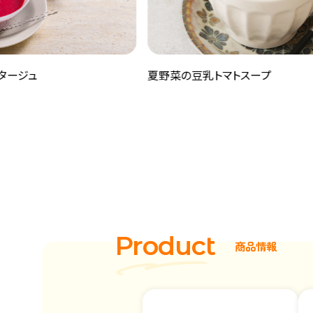
夏野菜の豆乳トマトスープ
P
r
o
d
u
c
t
商
品
情
報