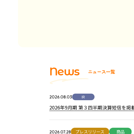
N
e
w
s
ニ
ュ
ー
ス
一
覧
2026.08.03
2026年9月期 第３四半期決算短信を掲
プレスリリース
商品
2026.07.28